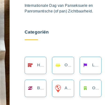
Internationale Dag van Panseksuele en
Panromantische (of pan) Zichtbaarheid.
Categoriën
HULPVERLENING
ONTMOETEN
LANDELIJK
BELANGENBEHARTIGING
ALGEMEEN
OVERHEID