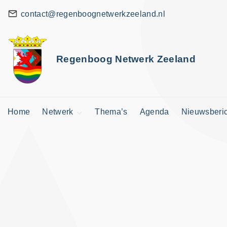
G
contact@regenboognetwerkzeeland.nl
a
n
a
Regenboog Netwerk Zeeland
a
r
d
Home
Netwerk
Thema’s
Agenda
Nieuwsberi
e
i
Zeeuws Netwerk
n
Landelijk Netwerk
h
Vermelding
aanvragen
o
u
d