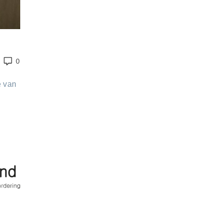
0
e van