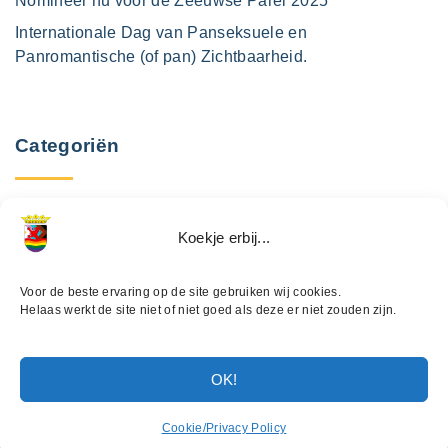
Nomineer nu voor de Zeeuwse Parel 2025
Internationale Dag van Panseksuele en
Panromantische (of pan) Zichtbaarheid.
Categoriën
Koekje erbij...
Voor de beste ervaring op de site gebruiken wij cookies.
Helaas werkt de site niet of niet goed als deze er niet zouden zijn.
OK!
©
2026
- Regenboog Netwerk Zeeland
f
x
i
t
Cookie/Privacy Policy
a
n
i
c
s
k