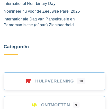
International Non-binary Day
n
n
Nomineer nu voor de Zeeuwse Parel 2025
p
d
Internationale Dag van Panseksuele en
a
Panromantische (of pan) Zichtbaarheid.
g
e
i
p
n
Categoriën
e
a
r
i
g
n
i
HULPVERLENING
10
g
n
a
ONTMOETEN
9