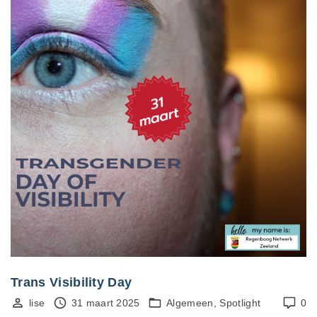
Trans Visibility Day
lise
31 maart 2025
Algemeen
Spotlight
0