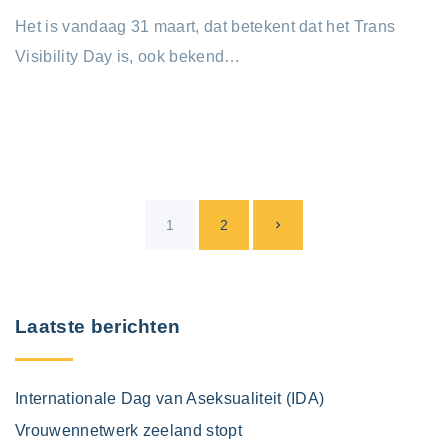
Het is vandaag 31 maart, dat betekent dat het Trans
Visibility Day is, ook bekend…
B
V
1
2
e
r
o
i
Laatste berichten
l
c
h
g
Internationale Dag van Aseksualiteit (IDA)
t
e
Vrouwennetwerk zeeland stopt
e