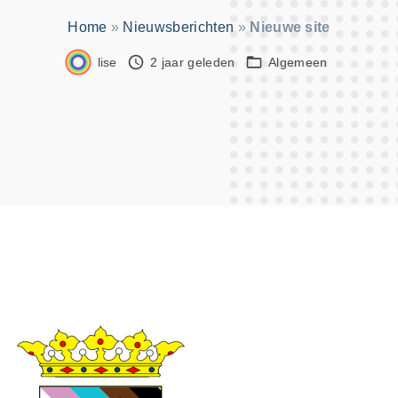
:
Home
»
Nieuwsberichten
»
Nieuwe site
lise
2 jaar geleden
Algemeen