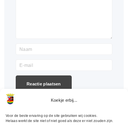
g
e
r
e
n
N
a
E
a
-
m
m
*
a
i
Koekje erbij...
l
*
Voor de beste ervaring op de site gebruiken wij cookies.
Helaas werkt de site niet of niet goed als deze er niet zouden zijn.