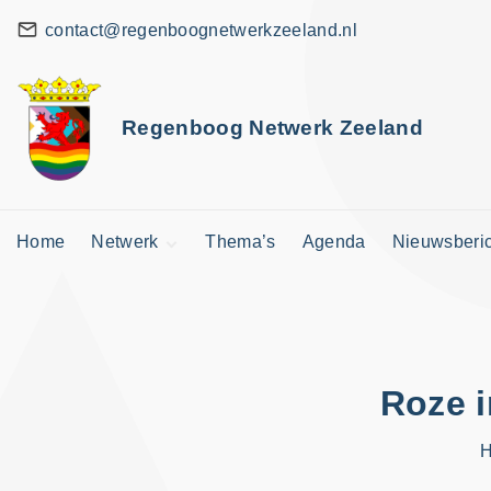
G
contact@regenboognetwerkzeeland.nl
a
n
a
Regenboog Netwerk Zeeland
a
r
d
Home
Netwerk
Thema’s
Agenda
Nieuwsberi
e
i
Zeeuws Netwerk
n
Landelijk Netwerk
h
Vermelding
aanvragen
o
Roze i
u
d