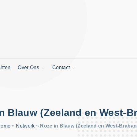
chten
Over Ons
Contact
Gegevens stichting
Nieuwsbrief
Financiën
Vermelding
aanvragen
n Blauw (Zeeland en West-B
Home
»
Netwerk
»
Roze in Blauw (Zeeland en West-Braban