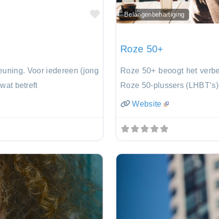
Favorite
Belangenbehartiging
Roze 50+
euning. Voor iedereen (jong
Roze 50+ beoogt het verbet
wat betreft
Roze 50-plussers (LHBT’s)
Website