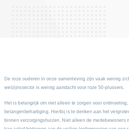
De roze ouderen in onze samenleving zijn vaak weinig zi
welzijnssector is weinig aandacht voor roze 50-plussers.
Het is belangrijk om niet alleen te zorgen voor ontmoeting
belangenbehartiging. Hierbij is te denken aan het vergrot
binnen verzorgingshuizen. Niet alleen de medebewoners 
kan actief bijdragen aan de veilige leefomgeving van een