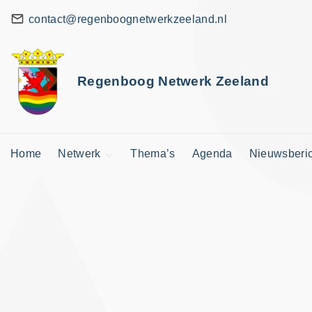
G
contact@regenboognetwerkzeeland.nl
a
n
a
Regenboog Netwerk Zeeland
a
r
d
Home
Netwerk
Thema’s
Agenda
Nieuwsberi
e
i
Zeeuws Netwerk
n
Landelijk Netwerk
h
Vermelding
aanvragen
o
u
d