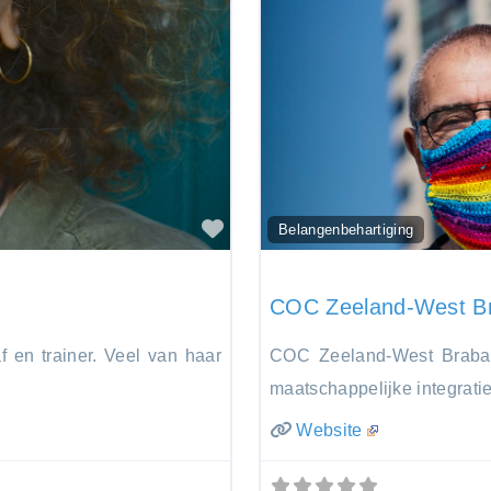
Favorite
Belangenbehartiging
COC Zeeland-West B
f en trainer. Veel van haar
COC Zeeland-West Brabant
maatschappelijke integrati
Website