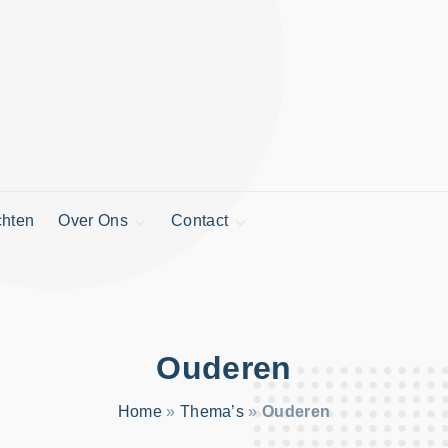
chten
Over Ons
Contact
Gegevens stichting
Nieuwsbrief
Financiën
Vermelding
aanvragen
Ouderen
Home
»
Thema’s
»
Ouderen